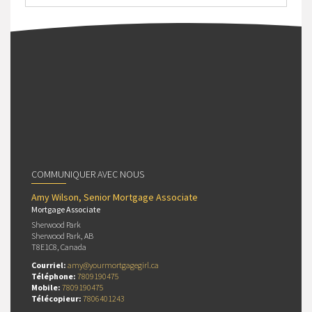
COMMUNIQUER AVEC NOUS
Amy Wilson, Senior Mortgage Associate
Mortgage Associate
Sherwood Park
Sherwood Park, AB
T8E1C8, Canada
Courriel:
amy@yourmortgagegirl.ca
Téléphone:
7809190475
Mobile:
7809190475
Télécopieur:
7806401243